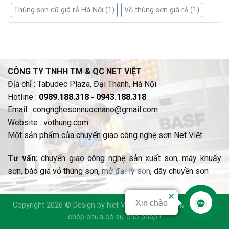
Thùng sơn cũ giá rẻ Hà Nội
(1)
Vỏ thùng sơn giá rẻ
(1)
CÔNG TY TNHH TM & QC NET VIỆT
Địa chỉ : Tabudec Plaza, Đại Thanh, Hà Nội
Hotline :
0989.188.318 - 0943.188.318
Email : congnghesonnuocnano@gmail.com
Website : vothung.com
Một sản phẩm của chuyển giao công nghệ sơn Net Việt
Tư vấn:
chuyển giao công nghệ sản xuất sơn
,
máy khuấy
sơn
,
báo giá vỏ thùng sơn
,
mở đại lý sơn
,
dây chuyền sơn
Xin chào
Copyright 2026 © Design by Net Việt Technology | Mọi sự sao
chép chưa có sự cho phép !