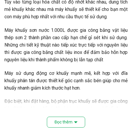
Tùy vào từng loại hóa chất có độ nhớt khác nhau, dung tích
mẻ khuấy khác nhau mà máy khuấy sẽ thiết kế cho bạn một
con máy phù hợp nhất với nhu cầu thực tế sử dụng.
Máy khuấy sơn nước 1.000L được gia công bằng vật liệu
thép sơn 2 thành phần cao cấp hạn chế gỉ sét khi sử dụng.
Những chi tiết kỹ thuật nào tiếp xúc trực tiếp với nguyên liệu
thì được gia công bằng chất liệu inox để đảm bảo hỗn hợp
nguyên liệu khi thành phẩm không bị lẫn tạp chất
Máy sử dụng động cơ khuấy mạnh mẽ, kết hợp với đĩa
khuấy phân tán được thiết kế góc cạnh sắc bén giúp cho mẻ
khuấy nhanh giảm kích thước hạt hơn.
Đặc biệt, khi đặt hàng, bộ phận trục khuấy sẽ được gia công
tiện CNC tự động để có độ chính xác cao, hạn chế tối đa sự
rung lắc khi vận hành , mang lại tuổi thọ cao cho thiết bị và
Đọc thêm
đảm bảo an toàn được cho người vận hành.