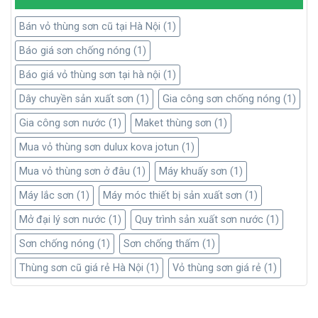
Bán vỏ thùng sơn cũ tại Hà Nội
(1)
Báo giá sơn chống nóng
(1)
Báo giá vỏ thùng sơn tại hà nội
(1)
Dây chuyền sản xuất sơn
(1)
Gia công sơn chống nóng
(1)
Gia công sơn nước
(1)
Maket thùng sơn
(1)
Mua vỏ thùng sơn dulux kova jotun
(1)
Mua vỏ thùng sơn ở đâu
(1)
Máy khuấy sơn
(1)
Máy khuấy sơn, 11Kw, 22Kw, 30Kw, 45Kw, 55Kw
Máy lắc sơn
(1)
Máy móc thiết bị sản xuất sơn
(1)
Mở đại lý sơn nước
(1)
Quy trình sản xuất sơn nước
(1)
Cánh khuấy là nơi quay theo chỉ định của bộ phận động cơ.
Sơn chống nóng
(1)
Sơn chống thấm
(1)
Cánh khuấy được làm từ chất liệu inox để tránh sự xâm nhập
Thùng sơn cũ giá rẻ Hà Nội
(1)
Vỏ thùng sơn giá rẻ
(1)
của hóa chất trong sơn. Khi có hiệu lệnh của động cơ máy,
motor ở cánh khuấy sẽ quay đều dòng sơn. Lực quay của
cánh sẽ quay theo hình vòng cung. Tốc độ quay từ chậm đến