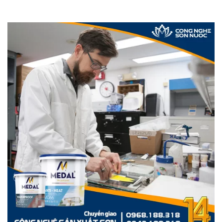
Xem thêm
Dây chuyền sản xuất sơn quy mô nhỏ
Máy khuấy tích hợp cơ cấu nâng hạ tự động bằng bộ bơm
nguồn thủy lực, ti ben lớn và lắp bộ công tắc hành trình
chuyên nghiệp.
Máy khuấy sơn 11Kw, 22Kw, 30Kw, 45Kw, 55Kw sử dụng hệ
thống tủ điều khiển chuyên nghiệp bởi các thiết bị cao cấp
đảm bảo an toàn khi sử dụng. Máy có thể điều chỉnh được
vô số dãy tốc độ từ 0 – 1450v/p bằng bộ biến tần, quan sát
tốc độ khuấy thông qua màn hình hiển thị, có bộ nút nhấn
hành trình lên xuống tự động.
Và để tiện lợi cho việc sản xuất bạn nên đặt gia công bồn
chứa tại công nghệ sơn, vì bồn được thiết kế với vật liệu
chính là inox đã qua xử lý bề mặt inox, đáy bồn có lắp van xả
liệu và bánh xe di chuyển có khóa gài nên sẽ rất tiện lợi.