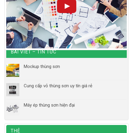
►
Xem thêm
Máy móc thiết bị sản xuất sơn nước
gồm những gì
Cấu tạo máy khuấy sơn 11Kw, 22Kw, 30Kw,
45Kw, 55Kw
BÀI VIẾT – TIN TỨC
Với công nghệ chế tạo tối tân, các bộ phận máy khuấy được
móc nối với nhau khá hoàn hảo. Tổng quan sau khi quan sát,
Mockup thùng sơn
khách hàng có thể nhận ra 4 phần chính của máy như sau:
Cung cấp vỏ thùng sơn uy tín giá rẻ
Động cơ điều khiển tất cả các chi tiết để máy khuấy hoạt
động theo một trình tự chuyên nghiệp. Ở mỗi động cơ, các kỹ
sư chế tạo sẽ lắp đặt cho máy một công suất riêng. Ví dụ
Máy ép thùng sơn hiện đại
như 22kw, 30kw, 45kw hoặc thậm chí có thể xuất hiện những
công suất lớn hơn nhiều lần. Các công suất này sẽ quyết
định tốc độ quay của bộ phận cánh khuấy. Công suất càng
lớn thì hiệu quả làm việc càng nhanh và ngược lại.
THẺ