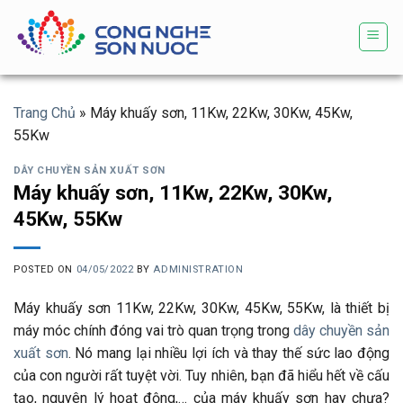
Skip
to
content
Trang Chủ
»
Máy khuấy sơn, 11Kw, 22Kw, 30Kw, 45Kw,
55Kw
DÂY CHUYỀN SẢN XUẤT SƠN
Máy khuấy sơn, 11Kw, 22Kw, 30Kw,
45Kw, 55Kw
POSTED ON
04/05/2022
BY
ADMINISTRATION
Máy khuấy sơn 11Kw, 22Kw, 30Kw, 45Kw, 55Kw, là thiết bị
máy móc chính đóng vai trò quan trọng trong
dây chuyền sản
xuất sơn
. Nó mang lại nhiều lợi ích và thay thế sức lao động
của con người rất tuyệt vời. Tuy nhiên, bạn đã hiểu hết về cấu
tạo, nguyên lý hoạt động,… của máy khuấy sơn hay chưa?