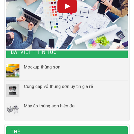
►
nhất hiện nay
CÔNG TY TNHH TM & QC NET VIỆT
Địa chỉ : Tabudec Plaza, 16 Phan Trọng Tuệ, Thanh Trì, Hà
Nội
Hotline :
0989.188.318 – 0968.188.318
BÀI VIẾT – TIN TỨC
Email : congnghesonnuocnano@gmail.com
Mockup thùng sơn
Website : sonchongnong.com.vn
Cung cấp vỏ thùng sơn uy tín giá rẻ
Một sản phẩm của chuyển giao công nghệ sơn Net Việt
Máy ép thùng sơn hiện đại
Báo giá 5 loại sơn chống nóng cách nhiệt tốt nhất hiện
nay
Sơn chống nóng là gì?
THẺ