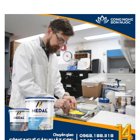
Điểm qua 5 loại sơn chống nóng cách nhiệt tốt
nhất hiện nay
Có lẽ đây sẽ là phần được nhiều khách hàng mong chờ nhất,
hãy cùng chúng tôi điểm qua những thương hiệu sơn chống
nóng tốt nhất nào.
Sơn chống nóng tường topping s86 là loại sơn được sản
xuất bởi công nghệ tiên tiến hàng đầu và luôn mang đến giải
pháp bảo vệ hoàn hảo nhất, đặc biệt là khả năng chống nóng
cho tường trong mỗi mùa nắng nóng của năm. Sơn lót chống
nóng tường s66 được sản xuất để làm lớp nền lót trước khi