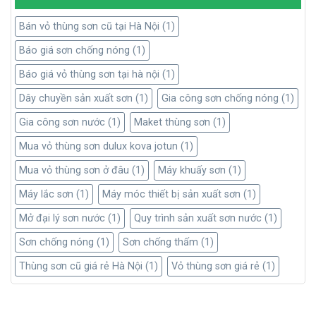
Ưu điểm 5 loại sơn chống nóng cách nhiệt tốt nhất hiện
Bán vỏ thùng sơn cũ tại Hà Nội
(1)
nay
Báo giá sơn chống nóng
(1)
Báo giá vỏ thùng sơn tại hà nội
(1)
5/5 - (3 bình chọn)
Dây chuyền sản xuất sơn
(1)
Gia công sơn chống nóng
(1)
Gia công sơn nước
(1)
Maket thùng sơn
(1)
Mua vỏ thùng sơn dulux kova jotun
(1)
Mua vỏ thùng sơn ở đâu
(1)
Máy khuấy sơn
(1)
Máy lắc sơn
(1)
Máy móc thiết bị sản xuất sơn
(1)
Mở đại lý sơn nước
(1)
Quy trình sản xuất sơn nước
(1)
Sơn chống nóng
(1)
Sơn chống thấm
(1)
Thùng sơn cũ giá rẻ Hà Nội
(1)
Vỏ thùng sơn giá rẻ
(1)