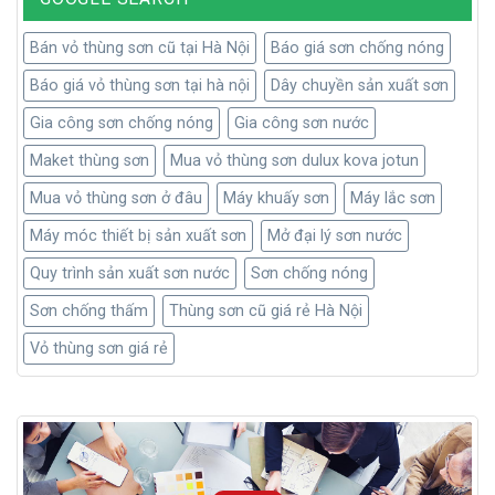
Bán vỏ thùng sơn cũ tại Hà Nội
Báo giá sơn chống nóng
Báo giá vỏ thùng sơn tại hà nội
Dây chuyền sản xuất sơn
Gia công sơn chống nóng
Gia công sơn nước
Maket thùng sơn
Mua vỏ thùng sơn dulux kova jotun
Mua vỏ thùng sơn ở đâu
Máy khuấy sơn
Máy lắc sơn
Máy móc thiết bị sản xuất sơn
Mở đại lý sơn nước
Quy trình sản xuất sơn nước
Sơn chống nóng
Kết luận
Sơn chống thấm
Thùng sơn cũ giá rẻ Hà Nội
Với tất cả những thông tin 5 loại sơn chống nóng cách nhiệt
Vỏ thùng sơn giá rẻ
tốt nhất hiện nay , hy vọng bạn đã có những thông tin khách
quan và có thể lựa chọn cho mình những sản phẩm sơn phù
hợp. Hãy cùng sơn chống nóng chung tay bảo vệ căn nhà của
bạn.
Báo giá 5 loại sơn chống nóng cách nhiệt tốt